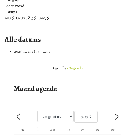
Ledenavond
Datums
2025-12-17
18:35
-
22:35
Alle datums
2025-12-17
18:35 - 22:35
Powered by
iCagenda
Maand agenda
Maand
Jaar
Vorige - Maand
Volgende -
ma
di
wo
do
vr
za
zo