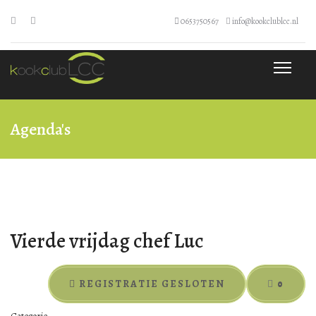
0653750567
info@kookclublcc.nl
Agenda's
Vierde vrijdag chef Luc
REGISTRATIE GESLOTEN
0
Categorie