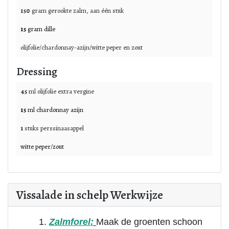
150
gram
gerookte zalm, aan één stuk
15
gram
dille
olijfolie/chardonnay-azijn/witte peper en zout
Dressing
45
ml
olijfolie extra vergine
15
ml
chardonnay azijn
1
stuks
perssinaasappel
witte peper/zout
Vissalade in schelp Werkwijze
Zalmforel:
Maak de groenten schoon