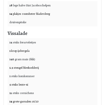
28
lege
halve Sint Jacobsschelpen
14
plakjes
roomboter bladerdeeg
druivenpitolie
Vissalade
14
stuks
kwarteleitjes
1
krop
ijsbergsla
140
gram
maïs (blik)
1.5
stengel
bleekselderij
1
stuks
komkommer
5
stuks
lente-ui
12
stuks
cornichons
14
grote
garnalen 16/20