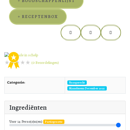
BOODSCHAPPENLIJST
RECEPTENBOX
(
0
Beoordelingen)
Categorie:
Voorgerecht
Maandmenu December 2025
Ingrediënten
Voor
14
Perso(o)n(en)
Portiegrootte