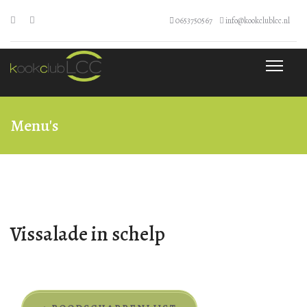
0653750567
info@kookclublcc.nl
Menu's
Vissalade in schelp