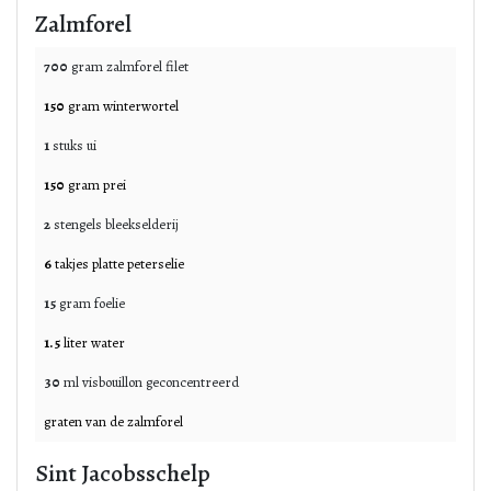
Zalmforel
700
gram
zalmforel filet
150
gram
winterwortel
1
stuks
ui
150
gram
prei
2
stengels
bleekselderij
6
takjes
platte peterselie
15
gram
foelie
1.5
liter
water
30
ml
visbouillon geconcentreerd
graten van de zalmforel
Sint Jacobsschelp