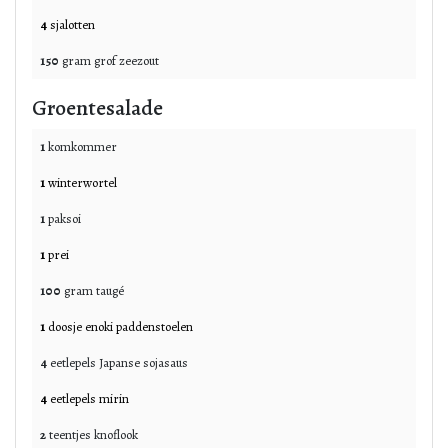
4
sjalotten
150
gram
grof zeezout
Groentesalade
1
komkommer
1
winterwortel
1
paksoi
1
prei
100
gram
taugé
1
doosje
enoki paddenstoelen
4
eetlepels
Japanse sojasaus
4
eetlepels
mirin
2
teentjes
knoflook