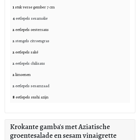
1
stuk verse
gember 7 cm
4
eetlepels
sesamolie
2
eetlepels
oestersaus
2
stengels
citroengras
2
eetlepels
saké
2
eetlepels
chilisaus
2
limoenen
2
eetlepels
sesamzaad
8
eetlepels
sushi azijn
Krokante gamba's met Aziatische
groentesalade en sesam vinaigrette