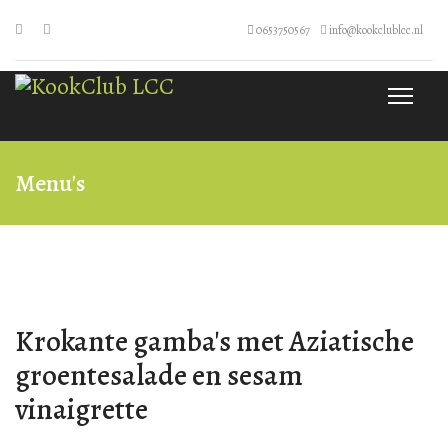
0653750567
info@kookclublcc.nl
Menu's
Krokante gamba's met Aziatische
groentesalade en sesam
vinaigrette