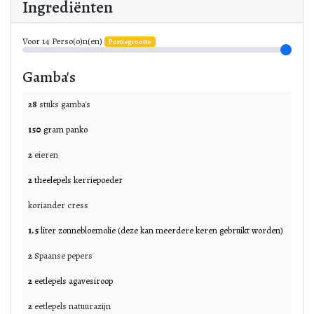
Ingrediënten
Voor
14
Perso(o)n(en)
Portiegrootte
Gamba's
28
stuks
gamba's
150
gram
panko
2
eieren
2
theelepels
kerriepoeder
koriander cress
1.5
liter
zonnebloemolie (deze kan meerdere keren gebruikt worden)
2
Spaanse pepers
2
eetlepels
agavesiroop
2
eetlepels
natuurazijn